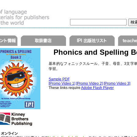
Phonics and Spelling B
基本的なフォニックスルール、子音、母音、3文字
学習。
Sample PDF
[Promo Video 1]
[Promo Video 2]
[Promo Video 3]
These links require
Adobe Flash Player