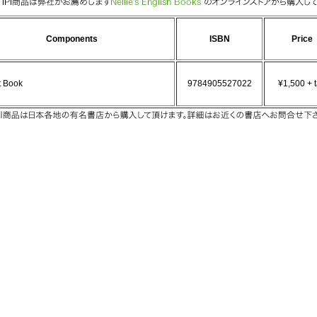
Components
ISBN
Price
t Book
9784905527022
¥1,500 + 