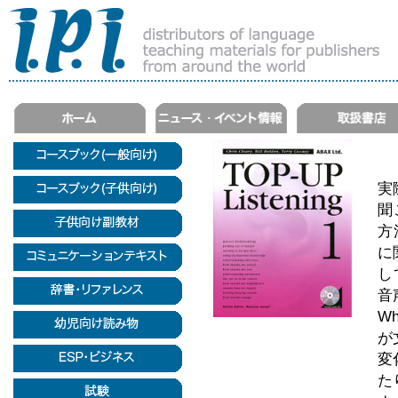
実
聞
方
に
し
音
W
が
変
た