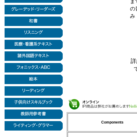
ま
の
み
詳
Components